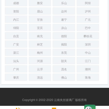
成都
雅安
乐山
阿坝
资阳
眉山
达州
泸州
内江
甘孜
遂宁
广元
绵阳
宜宾
凉山
巴中
自贡
南充
德阳
攀枝花
广安
林芝
揭阳
深圳
湛江
梅州
东莞
中山
汕头
河源
韶关
江门
广州
云浮
茂名
潮州
肇庆
清远
佛山
珠海
Copyright © 2002-2020 云南夹丝玻璃厂 版权所有
网站RSS
|
网站地图