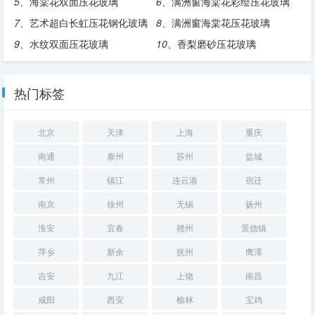
5、
海棠花双面压花玻璃
6、
满洲窗海棠花彩绘压花玻璃
7、
艺术超白长虹压花钢化玻璃
8、
满洲窗海棠花压花玻璃
9、
水纹双面压花玻璃
10、
香梨磨砂压花玻璃
热门标签
北京
天津
上海
重庆
南通
泰州
苏州
盐城
常州
镇江
连云港
宿迁
南京
徐州
无锡
扬州
淮安
宜春
赣州
景德镇
萍乡
新余
抚州
鹰潭
吉安
九江
上饶
南昌
咸阳
西安
榆林
宝鸡