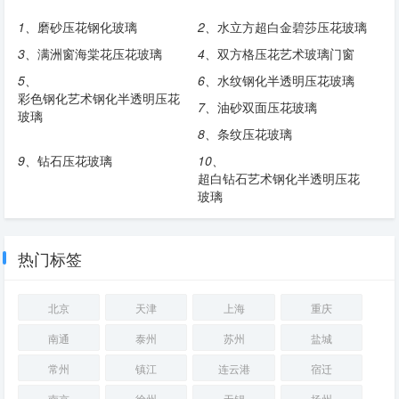
1、
磨砂压花钢化玻璃
2、
水立方超白金碧莎压花玻璃
3、
满洲窗海棠花压花玻璃
4、
双方格压花艺术玻璃门窗
5、
6、
水纹钢化半透明压花玻璃
彩色钢化艺术钢化半透明压花
7、
油砂双面压花玻璃
玻璃
8、
条纹压花玻璃
9、
钻石压花玻璃
10、
超白钻石艺术钢化半透明压花
玻璃
热门标签
北京
天津
上海
重庆
南通
泰州
苏州
盐城
常州
镇江
连云港
宿迁
南京
徐州
无锡
扬州