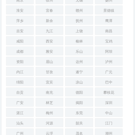
淮安
宜春
赣州
景德镇
萍乡
新余
抚州
鹰潭
吉安
九江
上饶
南昌
咸阳
西安
榆林
宝鸡
成都
雅安
乐山
阿坝
资阳
眉山
达州
泸州
内江
甘孜
遂宁
广元
绵阳
宜宾
凉山
巴中
自贡
南充
德阳
攀枝花
广安
林芝
揭阳
深圳
湛江
梅州
东莞
中山
汕头
河源
韶关
江门
广州
云浮
茂名
潮州