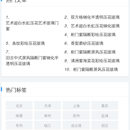
1、
2、
双方格钢化半透明压花玻璃
艺术超白长虹压花艺术玻璃门
3、
艺术超白长虹压花钢化玻璃
窗
4、
柜门窗隔断彩绘压花玻璃
5、
条纹彩绘压花玻璃
6、
香梨磨砂压花玻璃
7、
8、
柜门窗隔断屏风压花玻璃
旧古中式屏风隔断门窗钢化半
9、
满洲窗海棠花彩绘压花玻璃
透明压花玻璃
10、
柜门窗隔断屏风压花玻璃
热门标签
北京
天津
上海
重庆
南通
泰州
苏州
盐城
常州
镇江
连云港
宿迁