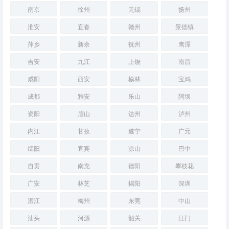
南京
徐州
无锡
扬州
淮安
宜春
赣州
景德镇
萍乡
新余
抚州
鹰潭
吉安
九江
上饶
南昌
咸阳
西安
榆林
宝鸡
成都
雅安
乐山
阿坝
资阳
眉山
达州
泸州
内江
甘孜
遂宁
广元
绵阳
宜宾
凉山
巴中
自贡
南充
德阳
攀枝花
广安
林芝
揭阳
深圳
湛江
梅州
东莞
中山
汕头
河源
韶关
江门